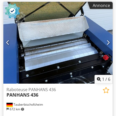
Annonce
1
/
6
Raboteuse PANHANS 436
PANHANS
436
Tauberbischofsheim
672 km