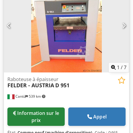
copeaux enlevés : 8 mm Vitesse d’avance variable de 4 à
16 m/min Chsdozqd D Eepfx Ah Toa Tête de rabotage avec
fraises spirales « Silent Power » et lames réversibles en
carbure de tungstène (HM) Système de positionnement
automatique « Digi Drive »
1
/
7
Raboteuse à épaisseur
FELDER - AUSTRIA
D 951
Cantù
539 km
Information sur le
Appel
prix
État:
Comme neuf (machine d'exposition)
, Code : 0465