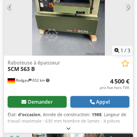
1
/
3
Raboteuse à épaisseur
SCM
S63 B
4 500 €
Rodgau
652 km
prix fixe hors TVA
Demander
Appel
État:
d'occasion
, Année de construction:
1988
, Largeur de
travail maximale : 630 mm Nombre de lames : 4 pièces
Arbre à lames : Arbre à lames Tersa Frein moteur : Oui
Hauteur maximale de rabotage : 240 mm Hauteur