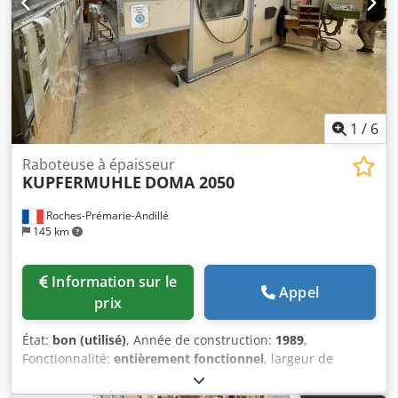
1
/
6
Raboteuse à épaisseur
KUPFERMUHLE
DOMA 2050
Roches-Prémarie-Andillé
145 km
Information sur le
Appel
prix
État:
bon (utilisé)
, Année de construction:
1989
,
Fonctionnalité:
entièrement fonctionnel
, largeur de
rabotage:
2 050 mm
, type de réglage en hauteur:
pneumatique
, hauteur de rabotage:
300 mm
, raboteuse 4