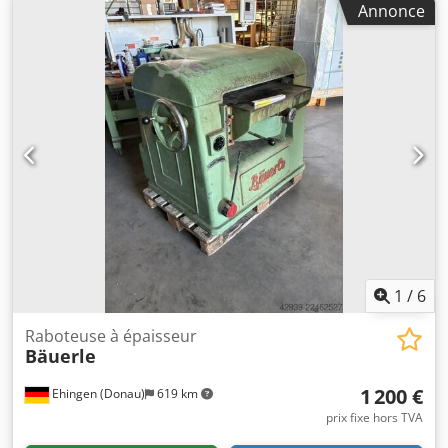
Annonce
faces largeur : 2200 mm Cedpfsw A A Ebox Ah Teha sur
plateau tournant pour les pièces courbes machine capotée
1
/
6
Raboteuse à épaisseur
Bäuerle
1 200 €
Ehingen (Donau)
619 km
prix fixe hors TVA