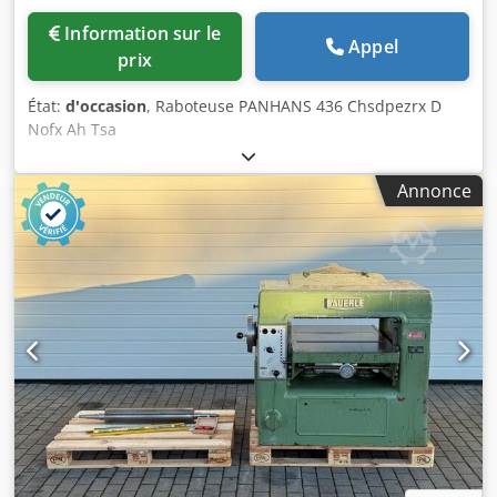
Information sur le
Appel
prix
État:
d'occasion
, Raboteuse PANHANS 436 Chsdpezrx D
Nofx Ah Tsa
Annonce