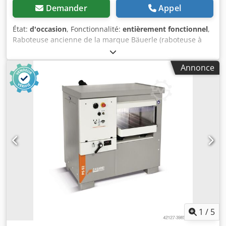
Demander
Appel
État:
d'occasion
, Fonctionnalité:
entièrement fonctionnel
,
Raboteuse ancienne de la marque Bäuerle (raboteuse à
épaisseur) Chjdpfx Aszqub Uoh Toa Largeur de travail : 620
mm Réglage manuel de la hauteur à l’aide d’une molette
Annonce
Table d’épaisseur à deux colonnes
1
/
5