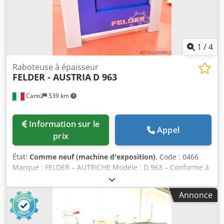
1
/
4
Raboteuse à épaisseur
FELDER - AUSTRIA
D 963
Cantù
539 km
Information sur le
Appel
prix
État:
Comme neuf (machine d'exposition)
, Code : 0466
Marque : FELDER – AUTRICHE Modèle : D 963 – Conforme à
la norme CE Raboteuse à épaisseur automatique dotée
d’une tête de rabotage à faible niveau sonore « Silent
Annonce
Power » et d’un système de positionnement « Digi Drive » –
conforme à la norme CE Largeur de rabotage : 630 mm
Hauteur de rabotage : 3 – 300 mm Épaisseur maximale de