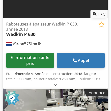
1
/
9
Raboteuses à épaisseur Wadkin P 630,
année 2018
Wadkin
P 630
Wijchen
673 km
Information sur le
Appel
prix
État:
d'occasion
, Année de construction:
2018
, largeur
totale:
900 mm
, hauteur totale:
1 250 mm
, Couleur : Gris
Poids : 800 kg Dimensions (L x l x h) : 130 x 90 x 125 cm Prix
: Sur demande - Particularités : └ Description : Les
Annonce
roulements sont bruyants - Année de construction : 2018
Chedjyu Sd Aopfx Ah Toa - Documentation disponible :
Non - Marquage CE présent : Oui - Certificat CE disponible
: Non - Numéro de série : 63CE00007-8 - Largeur de