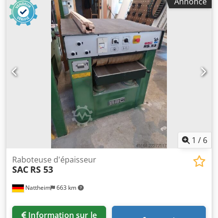
Annonce
minimale de rabotage : 3 mm Épaisseur maximale enlevée
: 8 mm Réglage de la table de rabotage :
électrique/manuel et réglage fin Affichage de l’épaisseur :
passage à un affichage numérique Vitesse d’avance fixe :
6/18 m/min Broches de la table de rabotage : 1 grande
Rouleaux d’alimentation : acier denté Rouleaux d’extraction
: acier Amortissement du bruit : Oui Poids approximatif : 1
000 kg Puissance du moteur : 5,5 kW Diamètre de la buse
d’aspiration : 150 mm Lieu de stockage : Chsdpfeyq Sflex
Ah Toa
1
/
6
Raboteuse d'épaisseur
SAC
RS 53
Nattheim
663 km
Information sur le