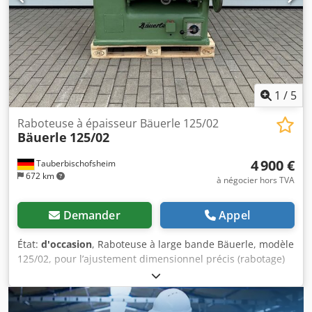
techniques : - Largeur de travail : 630 - Hauteur de
passage : 220 Chedpfezrxz Iox Ah Tsa - Avance : 7 / 9 / 14 /
18 m/min - Plaques : CentroFix Z4
1
/
5
Raboteuse à épaisseur Bäuerle 125/02
Bäuerle
125/02
4 900 €
Tauberbischofsheim
672 km
à négocier hors TVA
Demander
Appel
État:
d'occasion
, Raboteuse à large bande Bäuerle, modèle
125/02, pour l’ajustement dimensionnel précis (rabotage)
du bois massif et des panneaux de bois. Sa construction
robuste et son moteur performant garantissent des
résultats de rabotage uniformes et une longue durée de