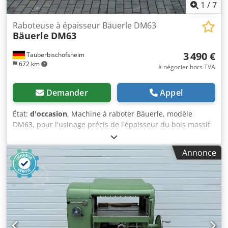
1
/
7
Raboteuse à épaisseur Bäuerle DM63
Bäuerle
DM63
3 490 €
Tauberbischofsheim
672 km
à négocier hors TVA
Demander
Appel
État:
d'occasion
, Machine à raboter Bäuerle, modèle
DM63, pour l'usinage précis de l'épaisseur du bois massif
et des matériaux dérivés du bois. Cette machine est
conçue pour être utilisée dans les ateliers de menuiserie
Annonce
et les entreprises industrielles et, grâce à sa construction
robuste, elle permet un rabotage précis et sans vibrations.
Idéale pour l'étalonnage uniforme des pièces dans la
production en série et la fabrication individuelle. Elle est
équipée d'un arbre de rabotage à plaquettes réversibles
de type CentroFix, fabriqué par Leitz. Comprend l'arbre
d'origine pour les plaquettes de rabotage. Caractéristiques