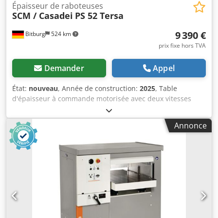
Épaisseur de raboteuses
SCM / Casadei
PS 52 Tersa
9 390 €
Bitburg
524 km
prix fixe hors TVA
Demander
Appel
État:
nouveau
, Année de construction:
2025
, Table
d'épaisseur à commande motorisée avec deux vitesses
Codpfx Aod Hx E Ioh Tsha Affichage numérique de la
hauteur de travail Table d'épaisseur en fonte grise La table
Annonce
d'épaisseur est montée sur quatre grandes vis
trapézoïdales pour une stabilité et une précision
maximales. Quatre vitesses d'avance En option, avec deux
rouleaux dans la table d'épaisseur De série, avec rideau de
protection contre le bruit et les copeaux à l'entrée et à la
sortie de la pièce Pression d'appui des cylindres réglable
Cylindre d'entrée avant avec denture hélicoïdale Cylindre
de sortie avec revêtement en caoutchouc Moteur industriel
puissant Détails des équipements Modèles TERSA avec