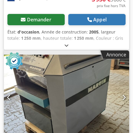
prix fixe hors TVA
Demander
Appel
État:
d'occasion
, Année de construction:
2005
, largeur
totale:
1 250 mm
, hauteur totale:
1 250 mm
, Couleur : Gris
Poids : 820 kg Dimensions (L x l x H) : 105 x 125 x 125 cm -
Année de fabrication : 2005 - Documentation disponible :
Annonce
Non - Certificat CE disponible : Non - Numéro de série : AF
1.04487 - Puissance du moteur principal [kW] : 4,0 -
Largeur maximale de rabotage [mm] : 520 - Vitesse de
l’arbre porte-couteaux [tr/min] : 5000 - Diamètre de l’arbre
porte-couteaux [mm] : 120 - Nombre de couteaux [pcs] : 2 -
Dimensions de transport : 1050mm x 1250mm x 1250mm (L
x l x H) - Poids de transport [kg] : 820kg - Unités de
transport [pcs] : 1 Informations financières TVA : Le prix
indiqué s’entend hors TVA TVA/régime de taxation sur la
marge : TVA déductible pour les professionnels
Csdpfxewnhyzj Ah Tsha Livraison et reprise possibles à
tout moment pour tout produit du secteur industriel Yorick
Diebels