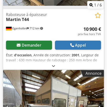
1
/
6
Raboteuse à épaisseur
Martin
T44
10 900 €
Egenhofen
712 km
prix fixe hors TVA
Demander
Appel
État:
d'occasion
, Année de construction:
2001
, Largeur de
travail : 630 mm Hauteur de rabotage : 250 mm Arbre de
rabotage : Tersa Nombre de couteaux : 4 Réglage de la
hauteur : électrique Indicateur d’épaisseur de rabotage :
Annonce
affichage numérique Cjdpfezq Dcnsx Ah Toha Vitesse
d’avance : 6 / 12 m/min Rouleau d’entraînement :
caoutchouc Rouleau de sortie : caoutchouc Rouleaux de
table : non Puissance du moteur : 5,5 kW Raccord
d’aspiration : 160 mm Longueur de la machine : 1 200 mm
Largeur de la machine : 1 200 mm Poids : 1 000 kg