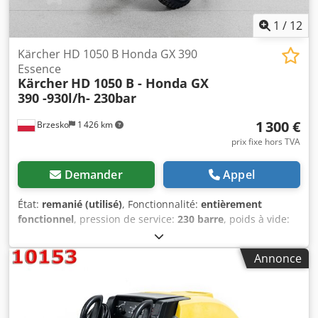
1
/
12
Kärcher HD 1050 B Honda GX 390
Essence
Kärcher
HD 1050 B - Honda GX
390 -930l/h- 230bar
1 300 €
Brzesko
1 426 km
prix fixe hors TVA
Demander
Appel
État:
remanié (utilisé)
, Fonctionnalité:
entièrement
fonctionnel
, pression de service:
230 barre
, poids à vide:
66 kg
, carburant:
super 95
, durée de la garantie:
6 mois
,
Le nettoyeur haute pression Kärcher HD 1050 B est un
Annonce
appareil très efficace, également adapté aux travaux les
plus exigeants dans des installations de grande superficie.
Lors d’une inspection et rénovation complète, notre équipe
de service a minutieusement vérifié l’appareil sur toutes