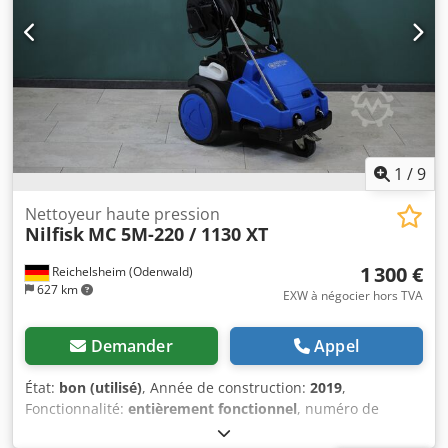
1
/
9
Nettoyeur haute pression
Nilfisk
MC 5M-220 / 1130 XT
1 300 €
Reichelsheim (Odenwald)
627 km
EXW à négocier hors TVA
Demander
Appel
État:
bon (utilisé)
, Année de construction:
2019
,
Fonctionnalité:
entièrement fonctionnel
, numéro de
machine/véhicule:
3520191300779
, pression de service: