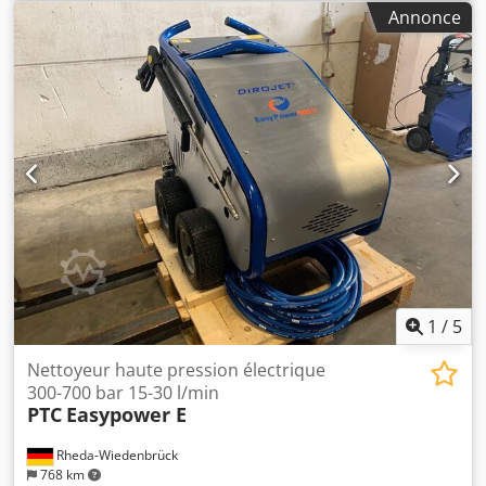
220 barre
, tension d'entrée:
400 V
, poids total:
85 kg
, Le
Annonce
Nilfisk MC 5M est équipé d’un enrouleur de tuyau et d’une
nouvelle buse rotative. Chodpfjuwlxfsx Afuea Un bouton
de réglage situé sur le nettoyeur haute pression permet
d’ajuster la pression de l’eau. Il est extrêmement maniable,
ce qui le rend utilisable même en déplacement dans le
cadre du travail quotidien. Caractéristiques techniques :
Pression : 220 bars Efficacité de nettoyage : 6,2
Température d’alimentation maximale : 60 degrés
Dimensions : 890 x 570 x 1020 (longueur x largeur x
hauteur) en mm Poids : 85
1
/
5
Nettoyeur haute pression électrique
300-700 bar 15-30 l/min
PTC
Easypower E
Rheda-Wiedenbrück
768 km