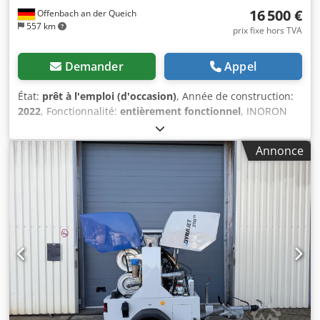
16 500 €
Offenbach an der Queich
557 km
prix fixe hors TVA
Demander
Appel
État:
prêt à l'emploi (d'occasion)
, Année de construction:
2022
, Fonctionnalité:
entièrement fonctionnel
, INORON
CLINER C 351 Station de lavage mobile avec séparateur
d'huile et nettoyeur haute pression Complètement
Annonce
autonome, ne nécessitant aucune autorisation, pour le
nettoyage d'outils et de produits contenant de l'huile et
des émulsions. État neuf, peut être inspecté sur place.
Chjdpfx Aozq T Aqofuea Pour plus d'informations, veuillez
me contacter.