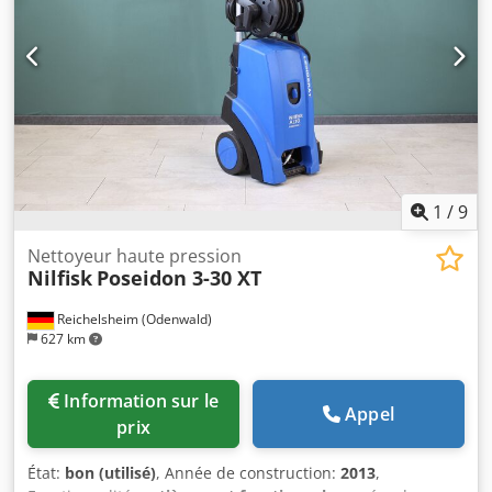
1
/
9
Nettoyeur haute pression
Nilfisk
Poseidon 3-30 XT
Reichelsheim (Odenwald)
627 km
Information sur le
Appel
prix
État:
bon (utilisé)
, Année de construction:
2013
,