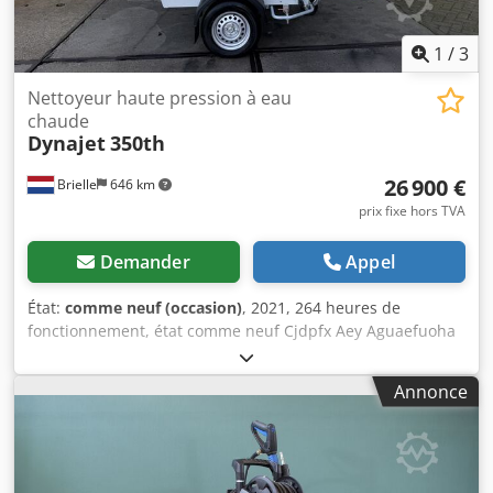
1
/
3
Nettoyeur haute pression à eau
chaude
Dynajet
350th
26 900 €
Brielle
646 km
prix fixe hors TVA
Demander
Appel
État:
comme neuf (occasion)
, 2021, 264 heures de
fonctionnement, état comme neuf Cjdpfx Aey Aguaefuoha
Annonce