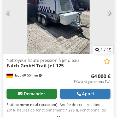
R+M NOUVELLE lance haute pression de 900 mm en acier
inoxydable Chjdpfezrw A Dox Afuoa NOUVEAU tuyau
renforcé avec tresse d'acier de 20 m NOUVELLE buse de
puissance de 25° Le filtre à eau et le raccord GEKA sont
inclus gratuitement dans l'ensemble.
1
/
15
Nettoyeur haute pression à jet d'eau
Falch GmbH
Trail Jet 125
64 000 €
Nagold
554 km
EXW à négocier hors TVA
Demander
Appel
État:
comme neuf (occasion)
, Année de construction:
2016
, heures de fonctionnement:
1 275 h
, Fonctionnalité:
entièrement fonctionnel
, numéro de machine/véhicule: