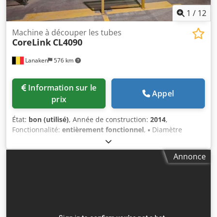
1
/
12
Machine à découper les tubes
CoreLink
CL4090
Lanaken
576 km
Information sur le
Appel
prix
État:
bon (utilisé)
, Année de construction:
2014
,
Fonctionnalité:
entièrement fonctionnel
, ▪ Diamètre
extérieur de mandrin : 70 – 174,6 mm ▪ Diamètre intérieur
de mandrin : 60 - 150,7 mm ▪ Longueur de mandrin
Annonce
(entrée) : max 4780 mm ▪ Longueur de coupe : 100 – 3000
mm ▪ Capacité nominale : 300 coupes/h Installation
complète de coupe de mandrins, comprenant rack de
chargement, table à trémie, rack à mandrins, robot à
mandrins, goulotte, alimentation, coupe-mandrin, table
élévatrice, chariots de transport et unité de collecte des