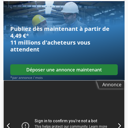
548
, diamètre intérieur:
38 mm
, longueur de coupe (max.):
4 000 mm
, La machine à tuber est destinée à la production
de tubes en papier à 25 couches, avec un diamètre
intérieur de Ø 38 à Ø 250 millimètres. Garantie de 3 ans.
Djdpfxsyvgcvs Am Ajck
Publiez dès maintenant à partir de
4,49 €
*
11 millions d'acheteurs
vous
attendent
Déposer une annonce maintenant
*par annonce / mois
Annonce