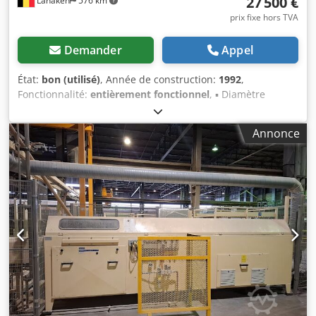
27 500 €
Lanaken
576 km
prix fixe hors TVA
Demander
Appel
État:
bon (utilisé)
, Année de construction:
1992
,
Fonctionnalité:
entièrement fonctionnel
, ▪ Diamètre
extérieur du mandrin : max. 250 mm Dcsdpfoy Tk Sqox Am
Ajk ▪ Diamètre intérieur du mandrin : max. 200 mm ▪
Annonce
Longueur de mandrin (entrée) : max. 5000 mm ▪ Longueur
de coupe : 100 – 2500 mm Installation complète de coupe
de mandrins, incluant une unité de collecte des
poussières.