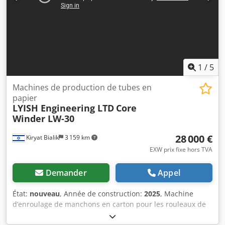
1
/
5
Machines de production de tubes en
papier
LYISH Engineering LTD
Core
Winder LW-30
28 000 €
Kiryat Bialik
3 159 km
EXW prix fixe hors TVA
Demander
Appel
État:
nouveau
, Année de construction:
2025
, Machine
d’enroulage de manchons en carton pour les rouleaux de
papier toilette Spécifications • Largeur du ruban de