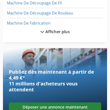
Machine De Découpage De Fil
Machine De Découpage De Rouleau
Machine De Fabrication
Afficher plus
Machine De Façonnage
Machine De Finition
Machine De Laminage
Machine De Palettisation
Publiez dès maintenant à partir de
Machine De Production
4,49 €
*
11 millions d'acheteurs
vous
Machine De Redressage Feuille
attendent
Machine De Rouleau
Machine De Tournage
Déposer une annonce maintenant