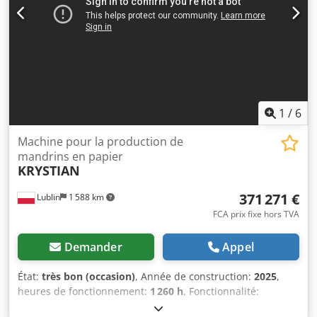
poussières. Dcjdpfx Ajy N Stusm Ask
1
/
6
Machine pour la production de
mandrins en papier
KRYSTIAN
371 271 €
Lublin
1 588 km
FCA prix fixe hors TVA
Demander
Appel
État:
très bon (occasion)
, Année de construction:
2025
,
heures de fonctionnement:
1 260 h
, Fonctionnalité:
entièrement fonctionnel
, numéro de machine/véhicule: