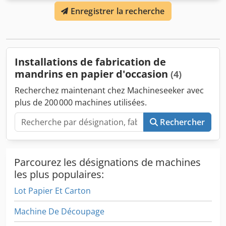
carton : 60 - 76 mm • Vitesse de production : 35 - 40 m/min
Enregistrer la recherche
• Diamètre intérieur du manchon : 40 mm à 80 mm •
Nombre de couches : 2, 3 ou 4 couches (plus, en option) •
Longueur de coupe : 600 - 2 900 mm Djdjit N Rvepfx Am
Ajck Caractéristiques • Fonctionnement avec colle chaude
ou froide. • Mandrins interchangeables (pour différentes
Installations de fabrication de
tailles de manchon). • Coupe par écrasement à l’aide de
mandrins en papier d'occasion
(4)
deux ou trois lames circulaires à mouvement synchronisé.
• Vitesse variable – électronique (triphasée).
Recherchez maintenant chez Machineseeker avec
plus de 200 000 machines utilisées.
Rechercher
Parcourez les désignations de machines
les plus populaires:
Lot Papier Et Carton
Machine De Découpage