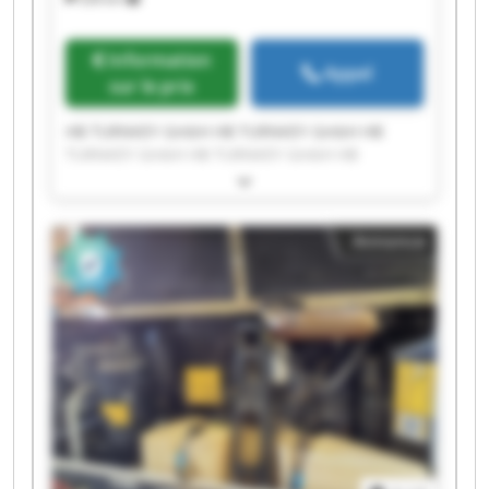
Information
Appel
sur le prix
HB TURNKEY GmbH HB TURNKEY GmbH HB
TURNKEY GmbH HB TURNKEY GmbH HB
TURNKEY GmbH HB TURNKEY GmbH HB
TURNKEY GmbH HB TURNKEY GmbH HB
TURNKEY GmbH HB TURNKEY GmbH HB
Annonce
TURNKEY GmbH HB TURNKEY GmbH HB
TURNKEY GmbH HB TURNKEY GmbH HB
TURNKEY GmbH HB TURNKEY GmbH HB
TURNKEY GmbH HB TURNKEY GmbH HB
TURNKEY GmbH HB TURNKEY GmbH