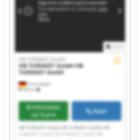
TURNKEY GmbH HB TURNKEY GmbH
1
/
1
HB TURNKEY GmbH
HB TURNKEY GmbH
HB
TURNKEY GmbH
Immendingen
528 km
Information
Appel
sur le prix
HB TURNKEY GmbH HB TURNKEY GmbH HB
TURNKEY GmbH HB TURNKEY GmbH HB