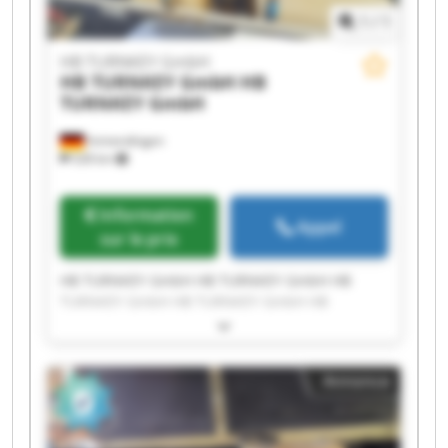
1
/
1
HB TURNKEY GmbH
HB TURNKEY GmbH
HB
TURNKEY GmbH
Immendingen
528 km
Information
Appel
sur le prix
HB TURNKEY GmbH HB TURNKEY GmbH HB
TURNKEY GmbH HB TURNKEY GmbH HB
TURNKEY GmbH HB TURNKEY GmbH HB
TURNKEY GmbH HB TURNKEY GmbH HB
TURNKEY GmbH HB TURNKEY GmbH HB
Annonce
TURNKEY GmbH HB TURNKEY GmbH HB
TURNKEY GmbH HB TURNKEY GmbH HB
TURNKEY GmbH HB TURNKEY GmbH HB