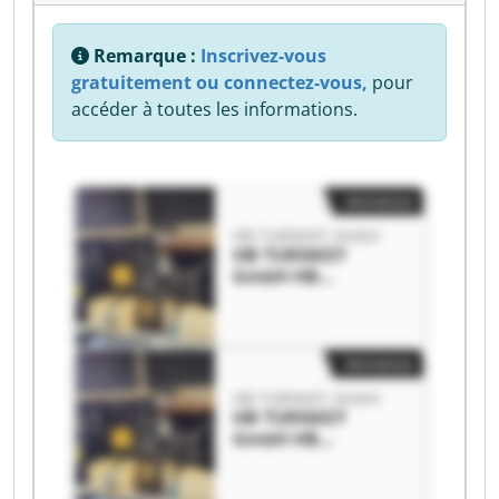
Remarque :
Inscrivez-vous
gratuitement ou connectez-vous,
pour
accéder à toutes les informations.
Annonce
HB TURNKEY GmbH
HB TURNKEY
GmbH HB
TURNKEY GmbH
Annonce
HB TURNKEY GmbH
HB TURNKEY
GmbH HB
TURNKEY GmbH