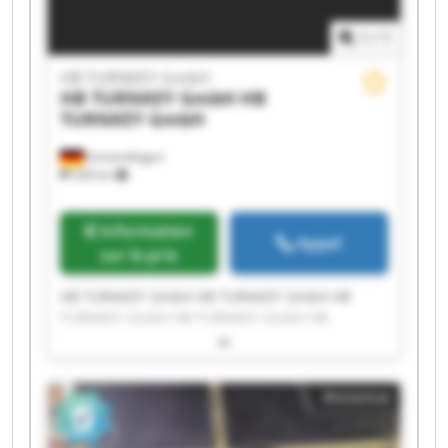
1
/
1
HB TURNKEY GmbH
HB TURNKEY GmbH
HB
TURNKEY GmbH
Immendingen
528 km
Information
Appel
sur le prix
HB TURNKEY GmbH HB TURNKEY GmbH HB
TURNKEY GmbH HB TURNKEY GmbH HB
TURNKEY GmbH HB TURNKEY GmbH HB
TURNKEY GmbH HB TURNKEY GmbH HB
TURNKEY GmbH HB TURNKEY GmbH HB
Annonce
TURNKEY GmbH HB TURNKEY GmbH HB
TURNKEY GmbH HB TURNKEY GmbH HB
TURNKEY GmbH HB TURNKEY GmbH HB