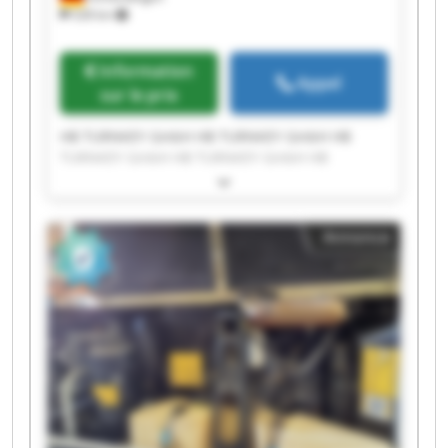
528 km
Information
Appel
sur le prix
HB TURNKEY GmbH HB TURNKEY GmbH HB
TURNKEY GmbH HB TURNKEY GmbH HB
TURNKEY GmbH HB TURNKEY GmbH HB
TURNKEY GmbH HB TURNKEY GmbH HB
TURNKEY GmbH HB TURNKEY GmbH HB
Annonce
TURNKEY GmbH HB TURNKEY GmbH HB
TURNKEY GmbH HB TURNKEY GmbH HB
TURNKEY GmbH HB TURNKEY GmbH HB
TURNKEY GmbH HB TURNKEY GmbH HB
TURNKEY GmbH HB TURNKEY GmbH