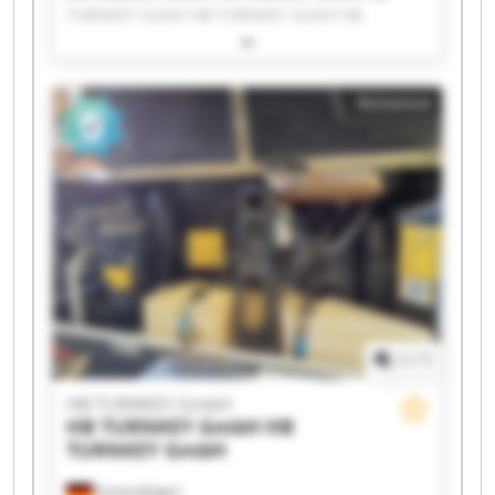
TURNKEY GmbH HB TURNKEY GmbH HB
TURNKEY GmbH HB TURNKEY GmbH HB
TURNKEY GmbH HB TURNKEY GmbH HB
TURNKEY GmbH HB TURNKEY GmbH HB
Annonce
TURNKEY GmbH HB TURNKEY GmbH HB
TURNKEY GmbH HB TURNKEY GmbH HB
TURNKEY GmbH HB TURNKEY GmbH HB
TURNKEY GmbH HB TURNKEY GmbH HB
TURNKEY GmbH HB TURNKEY GmbH
1
/
1
HB TURNKEY GmbH
HB TURNKEY GmbH
HB
TURNKEY GmbH
Immendingen