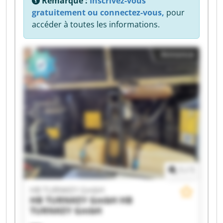
Remarque :
Inscrivez-vous
gratuitement ou connectez-vous,
pour
accéder à toutes les informations.
Annonce
1
/
1
HB TURNKEY GmbH
HB TURNKEY GmbH
HB
TURNKEY GmbH