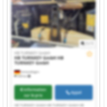
TURNKEY GmbH HB TURNKEY GmbH HB
TURNKEY GmbH HB TURNKEY GmbH
1
/
1
HB TURNKEY GmbH
HB TURNKEY GmbH
HB
TURNKEY GmbH
Immendingen
528 km
Information
Appel
sur le prix
HB TURNKEY GmbH HB TURNKEY GmbH HB