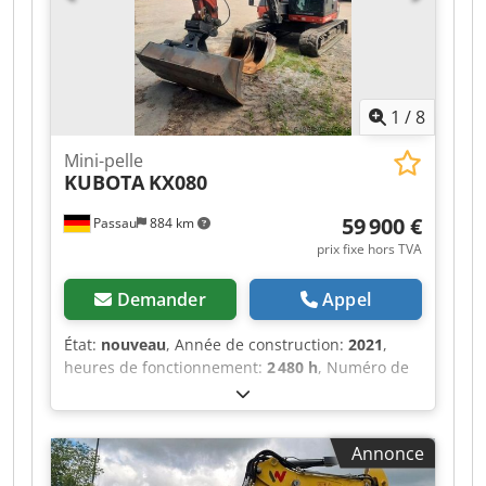
1
/
8
Mini-pelle
KUBOTA
KX080
59 900 €
Passau
884 km
prix fixe hors TVA
Demander
Appel
État:
nouveau
, Année de construction:
2021
,
heures de fonctionnement:
2 480 h
, Numéro de
référence en entrepôt : Dimensions de transport
(L x l x h) : 0 x 0 x 0 Cedpfozp T Tyox Anteha ----
Flèche monoculaire Chenilles en caoutchouc
Annonce
2 circuits auxiliaires y compris attache rapide
HS08 sans équipements de creusement