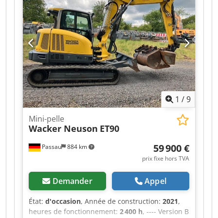
Emplacement : Dresde
1
/
9
Mini-pelle
Wacker Neuson
ET90
59 900 €
Passau
884 km
prix fixe hors TVA
Demander
Appel
État:
d'occasion
, Année de construction:
2021
,
heures de fonctionnement:
2 400 h
, ---- Version B