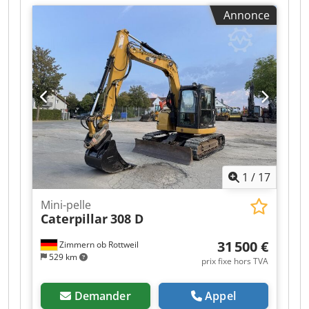
500 + 300 mm * Système de changement rapide
Annonce
Lehnhoff MS 3 * Chenilles rétractables, lame
raccourcissable, largeur de passage de 1 m *
Moteur Yanmar à 3 cylindres Chjdpozr Ar Djfx
Antja * Année de fabrication : 2018 * Poids en
état de marche : 1 885 kg * * Je vous envoie
volontiers une vidéo par WhatsApp * WhatsApp :
* Contact en polonais : [insérer le numéro de
téléphone] * Vente uniquement aux
professionnels, sans garantie, toutes les
informations sont données sans garantie, sous
réserve de vente antérieure.
1
/
17
Mini-pelle
Caterpillar
308 D
31 500 €
Zimmern ob Rottweil
529 km
prix fixe hors TVA
Demander
Appel