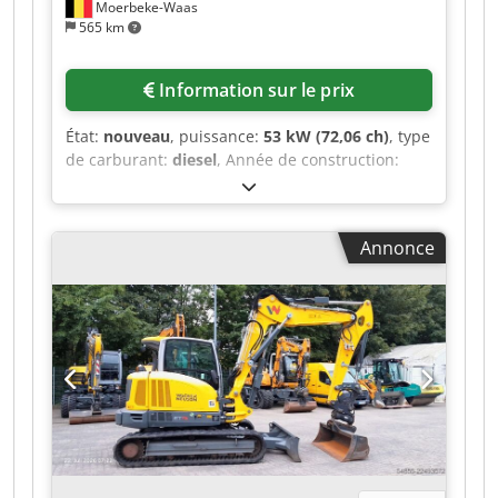
Moerbeke-Waas
565 km
Information sur le prix
État:
nouveau
, puissance:
53 kW (72,06 ch)
, type
de carburant:
diesel
, Année de construction:
2026
, Poids à vide : 9 780 kg. Pour obtenir de
plus amples informations, veuillez contacter le
service commercial de KEY-TEC. Codpfx Ajzrrw
Annonce
Aontsha