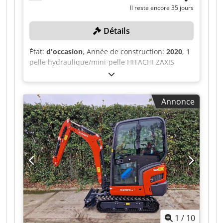
Il reste encore 35 jours
Détails
État:
d'occasion
, Année de construction:
2020
, 1
pelle hydraulique/mini-pelle HITACHI ZAXIS
ZX65USB-6 CLR avec godet de profondeur 3
godets de profondeur de 60, 40, 80 et 135 cm,
avec 1 chaîne de rechange Chodpfjzqay Nex
Annonce
Antoa Toutes les données techniques relatives à
l'objet mis aux enchères sont disponibles en
téléchargement au format PDF dans la section
« Documents » ! Couleur : conforme aux photos
et à l'inspection visuelle Année de fabrication :
2020 Identifiant du véhicule :
HCMAFF5ZH00030335 Poids en kg : environ 6 160
État : d'occasion
1
/
10