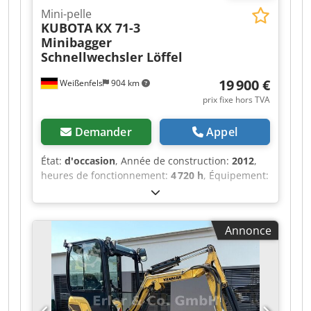
Mini-pelle
KUBOTA
KX 71-3
Minibagger
Schnellwechsler Löffel
19 900 €
Weißenfels
904 km
prix fixe hors TVA
Demander
Appel
État:
d'occasion
, Année de construction:
2012
,
heures de fonctionnement:
4 720 h
, Équipement:
transmission intégrale
, N° interne : KX 71 sur
commande client Cjdpjzr Awmefx Antsha Kubota
KX 71-3 en bon état * Mini-pelle * Kubota KX 71-
Annonce
3 * Année de fabrication : 2012 * Environ 4 720
heures * Système de changement rapide *
Godet rétro * 2 godets profonds Reprise possible
Financement à partir de 3,99 % Sous réserve
d’erreurs et de vente intermédiaire ! Les
informations contenues dans cette annonce sont