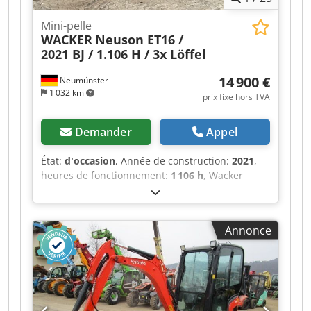
Mini-pelle
WACKER
Neuson ET16 /
2021 BJ / 1.106 H / 3x Löffel
14 900 €
Neumünster
1 032 km
prix fixe hors TVA
Demander
Appel
État:
d'occasion
, Année de construction:
2021
,
heures de fonctionnement:
1 106 h
, Wacker
Neuson ET16, mini-excavatrice, année de
fabrication 2021, avec 1 106 heures de
fonctionnement : ----* Fabricant : Wacker
Annonce
Neuson * Type : ET16 * Année de fabrication :
2021 * Nombre d’heures de fonctionnement :
environ 1 106 Cedpfx Aszq Aimjntjha * Poids en
état de marche : environ 1 715 kg * Inclut :
3 godets * Cabine complète * Chenilles
élargissables * Vidéo disponible sur demande *