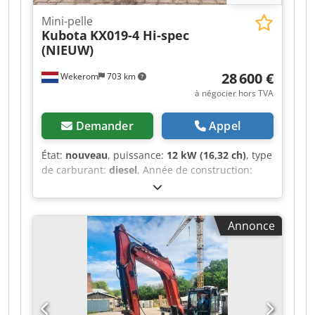
Mini-pelle
Kubota
KX019-4 Hi-spec
(NIEUW)
28 600 €
Wekerom
703 km
à négocier hors TVA
Demander
Appel
État:
nouveau
, puissance:
12 kW (16,32 ch)
, type
de carburant:
diesel
, Année de construction:
2026
, heures de fonctionnement:
3 h
, Année de
fabrication : 2026 Usage prévu : Bâtiment et
travaux publics Type de propulsion : à chenilles
Annonce
Poids à vide : 1 900 kg Largeur de travail : 100 cm
Marquage CE : oui Cjdpfszp Ux Rjx Anteha État
général : très bon État technique : très bon État
esthétique : très bon