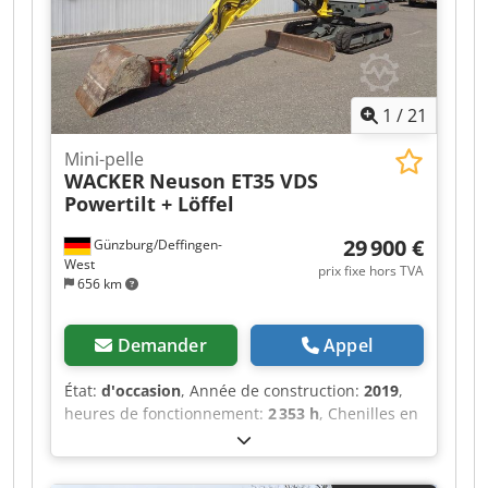
1
/
21
Mini-pelle
WACKER
Neuson ET35 VDS
Powertilt + Löffel
29 900 €
Günzburg/Deffingen-
West
prix fixe hors TVA
656 km
Demander
Appel
État:
d'occasion
, Année de construction:
2019
,
heures de fonctionnement:
2 353 h
, Chenilles en
caoutchouc, véhicule d'occasion Chsdpfx Anozrq
Uyetsa Numéro de châssis : 3405, Wacker
Neuson ET 35, mini-excavatrice, année de