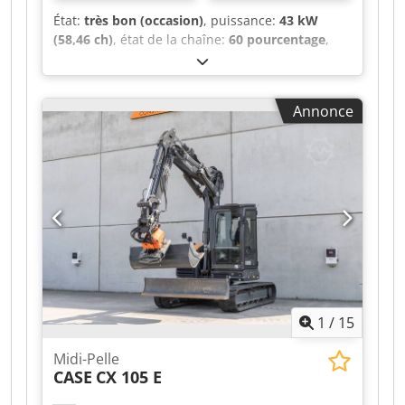
État:
très bon (occasion)
, puissance:
43 kW
(58,46 ch)
, état de la chaîne:
60 pourcentage
,
Année de construction:
2011
, heures de
fonctionnement:
8 204 h
, Équipement:
chenilles
en caoutchouc, climatisation
, CATERPILLAR
Annonce
308D Année de fabrication : 2011 Heures de
fonctionnement : 8 204 heures Cedpfx Anezrt
Amotjha Cabine fermée Climatisation Radio
Flèche monobloc Longueur du bras : 2,20 m
Préparation pour marteau, grappin et ciseaux
Système de changement rapide OQ45 1 godet –
largeur 750 mm Trains de roulement en bon état
(environ 60 %) Plaques de châssis, largeur
450 mm Support de lame Moteur Mitsubishi de
43 kW Conformité CE Poids en ordre de marche :
8,5 tonnes.
1
/
15
Midi-Pelle
CASE
CX 105 E