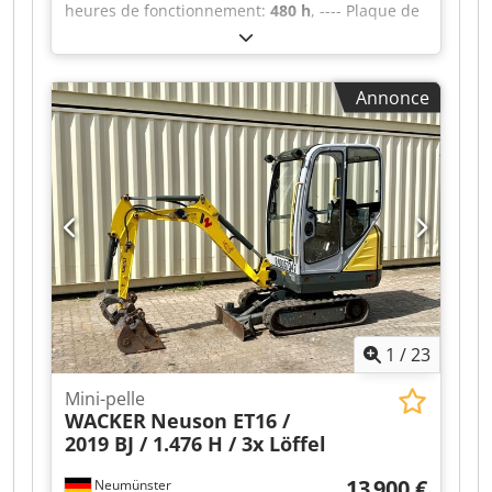
heures de fonctionnement:
480 h
, ---- Plaque de
nivellement Cedpfxezqybms Antoha Chenilles en
caoutchouc MS01 Powertilt avec crochet de
levage ! Radio
Annonce
1
/
23
Mini-pelle
WACKER
Neuson ET16 /
2019 BJ / 1.476 H / 3x Löffel
13 900 €
Neumünster