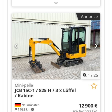
5.0 Bras articulé à vérin Climatisation
automatique Chenilles en caoutchouc Lame de
terrassement Pompe de remplissage de
Annonce
carburant diesel 3e circuit hydraulique Fourni
avec inclinaison hydraulique Powertilt HS08 sans
crochet de sécurité Fourni avec jeu de godets
d'occasion, sous réserve de disponibilité
Chjdpozp T S Nofx Antea Localisation :
Andernach
1
/
25
Mini-pelle
JCB
15C-1 / 825 H / 3 x Löffel
/ Kabine
12 900 €
Neumünster
1 032 km
prix fixe hors TVA