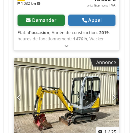
1 032 km
prix fixe hors TVA
Demander
Appel
État:
d'occasion
, Année de construction:
2019
,
heures de fonctionnement:
1 476 h
, Wacker
Neuson ET16, mini-pelle datant de 2019, avec
1 476 heures de fonctionnement : ---- *
Fabricant : Wacker Neuson * Type : ET16 *
Annonce
Année de fabrication : 2019 * Heures de
fonctionnement indiquées : environ 1 476 *
Poids en ordre de marche : environ 1 715 kg *
Comprend 3 godets * Cabine complète *
Chenilles élargissables * Vidéo disponible sur
demande * Prix : 13 900 euros, hors taxes + 19 %
de TVA ---- Pour toute question, veuillez nous
contacter : Chjdpfx Ajzq Aigjntja Pour toute
question, veuillez appeler : Erik Kortum :
WhatsApp ?Toutes les informations sont
données sans garantie. Erreurs et vente
1
/
25
intermédiaire réservées.?