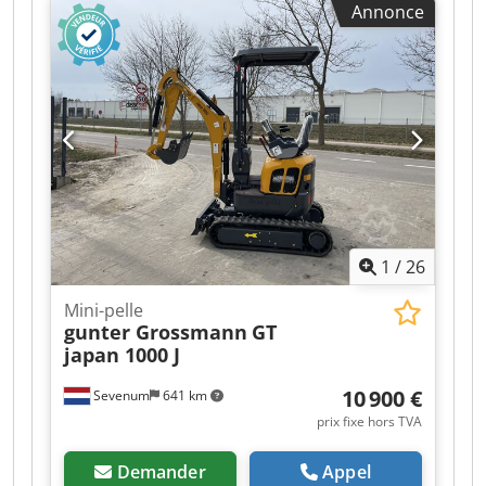
Annonce
fabrication : 2019, heures de fonctionnement :
2353, poids en ordre de marche : 4043 kg,
moteur diesel Yanmar à 3 cylindres, 13,2 ch,
chenilles en caoutchouc de 300 mm, lame de
1 600 mm, raccordements hydrauliques pour
équipements, système de basculement
hydraulique rapide Helac Powertilt PTA-050,
1 godet profond de 800 mm. Pour toute
demande, veuillez nous contacter. Sous réserve
d’erreurs et de vente entre-temps.
1
/
26
Mini-pelle
gunter Grossmann
GT
japan 1000 J
10 900 €
Sevenum
641 km
prix fixe hors TVA
Demander
Appel