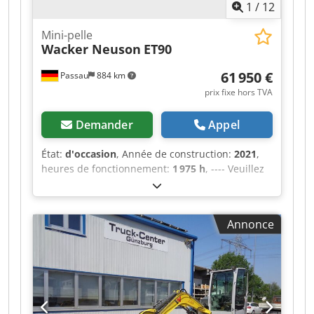
1
/
12
Mini-pelle
Wacker Neuson
ET90
61 950 €
Passau
884 km
prix fixe hors TVA
Demander
Appel
État:
d'occasion
, Année de construction:
2021
,
heures de fonctionnement:
1 975 h
, ---- Veuillez
noter : le compteur d’heures de fonctionnement
a été remplacé à 1 686 heures !! Cjdszrrpfepfx
Antsha Heures de fonctionnement actuelles,
Annonce
selon l’affichage : 288 heures Heures de
fonctionnement : environ 1 975 Modèle B 5.0
Chenilles en caoutchouc 3ème circuit
hydraulique Climatisation automatique Radio
Inclus : système d’inclinaison hydraulique
Powertilt HS03 Lieu : Aix-la-Chapelle