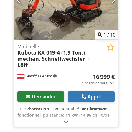
Prix : 14 900 €, hors taxes + 19 % de TVA. ----
Pour toute question complémentaire, veuillez
appeler : Erik Kortum : WhatsApp ?Toutes les
informations sont données sans garantie, sous
réserve d’erreurs et de vente entre-temps. ?
1
/
10
Mini-pelle
Kubota
KX 019-4 (1,9 Ton.)
mechan. Schnellwechsler +
Löff
16 999 €
Gnas
1 043 km
à négocier hors TVA
Demander
Appel
État:
d'occasion
, Fonctionnalité:
entièrement
fonctionnel
, puissance:
11 kW (14,96 ch)
, type
de carburant:
diesel
, poids à vide:
1 855 kg
,
Année de construction:
2012
, heures de