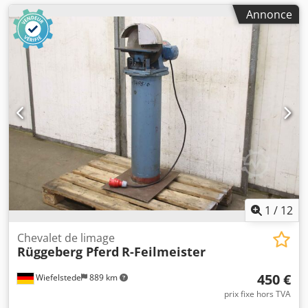
Annonce
1
/
12
Chevalet de limage
Rüggeberg Pferd
R-Feilmeister
450 €
Wiefelstede
889 km
prix fixe hors TVA