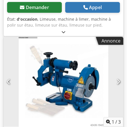
Demander
Appel
État:
d'occasion
, Limeuse, machine à limer, machine à
polir sur étau, limeuse sur étau, limeuse sur pied,
raboteuse, raboteuse sur étau, limeuse sur pied, machine
à limer - Fabricant : Rüggeberg Pferd, limeuse R-
Annonce
Feilmeister sur châssis robuste - Disques de rabotage : Ø
260 mm - Vitesse de rotation : 120/240 tr/min - Tension de
fonctionnement : 380 volts - Dimensions :
500/400/H1 175 mm - Poids : 120 kg Codpfjlbdmbjx Acgerf
1
/
3