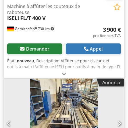
Machine à affûter les couteaux de
raboteuse
ISELI
FL/T 400 V
3 900 €
Gerolzhofen
730 km
prix fixe hors TVA
Demander
Appel
État:
nouveau
, Description: Affûteuse pour ciseaux et
outils à main L'affûteuse ISELI pour outils à main de type FL
se compose du moteur de base de haute qualité, de l'unité
d'affûtage sur la bride de montage gauche et du banc
Annonce
d'affûtage ou meule de polissage équipé d'un mandrin
d'extension sur le côté droit du moteur. Domaines
d'application idéaux : Affûtage de rabots à main et de
ciseaux pour le travail manuel du bois dans les
menuiseries commerciales, les entreprises de menuiserie
ou les centres de formation Principe d'affûtage à sec
éprouvé des milliers de fois : affûtage sans filetage et sans
bavure en 30 secondes Il n’est pas nécessaire de retirer