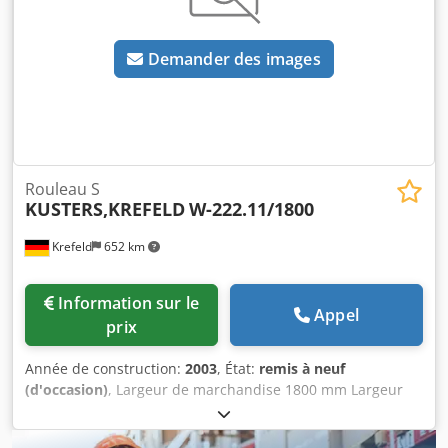
Demander des images
Rouleau S
KUSTERS,KREFELD
W-222.11/1800
Krefeld
652 km
Information sur le
Appel
prix
Année de construction:
2003
, État:
remis à neuf
(d'occasion)
, Largeur de marchandise 1800 mm Largeur
du rouleau 2000 mm Diamètre 220 mm Garnissage :
caoutchouc souple Qualité du caoutchouc : R89, jaune