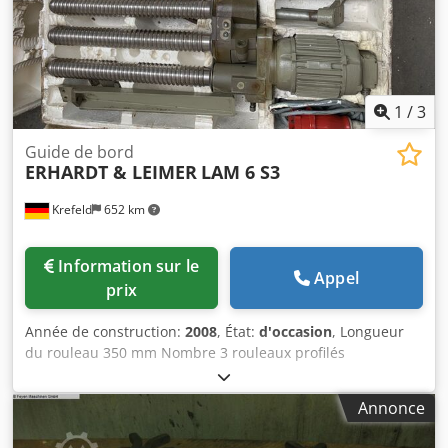
1
/
3
Guide de bord
ERHARDT & LEIMER
LAM 6 S3
Krefeld
652 km
Information sur le
Appel
prix
Année de construction:
2008
, État:
d'occasion
, Longueur
du rouleau 350 mm Nombre 3 rouleaux profilés
Entraînement électrique kW 1 paire de dérouleurs de bord
d'occasion, pour le guidage de bande pour bords textiles
Annonce
enroulés (tricot) Djdpfx Akow Tm Tcsxokr Type LAM 6 S3,
entraînement électrique, version gauche + droite, prix