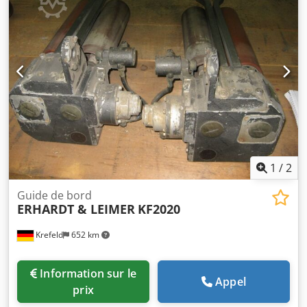
pour la paire,
1
/
2
Guide de bord
ERHARDT & LEIMER
KF2020
Krefeld
652 km
Information sur le
Appel
prix