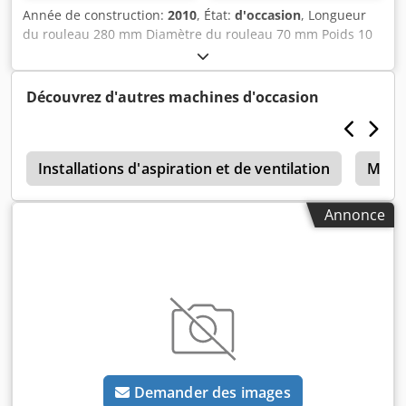
Année de construction:
2010
, État:
d'occasion
, Longueur
du rouleau 280 mm Diamètre du rouleau 70 mm Poids 10
kg 1 paire de guides de convoyeur de marchandises
usagées, Pneumatique type KF 2020 Version gauche +
droite, Le prix se réfère à 1 paire chacune Dksdpfew Tdu
Découvrez d'autres machines d'occasion
Dox Akxsr
e
Installations d'aspiration et de ventilation
Machi
Annonce
Demander des images