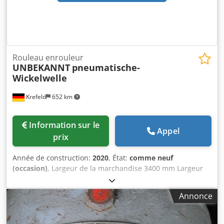
Rouleau enrouleur
UNBEKANNT
pneumatische-
Wickelwelle
Krefeld
652 km
Information sur le
Appel
prix
Année de construction:
2020
, État:
comme neuf
(occasion)
, Largeur de la marchandise 3400 mm Largeur
du rouleau 3600 mm Diamètre 60 mm Diamètre du
mandrin carton 3 pouces Diamètre du tourillon de palier
Annonce
30 mm – carré Longueur totale 3640 mm Matériau ALU
Dodpfx Akjw Ahx Hexokr Arbre d’enroulement
pneumatique neuf pour mandrins carton de 3 pouces, 5