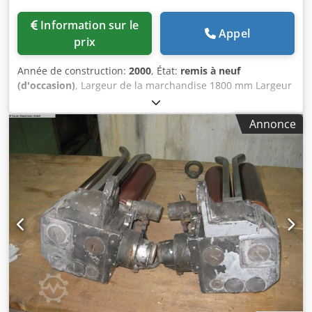
Information sur le
Appel
prix
Année de construction:
2000
, État:
remis à neuf
(d'occasion)
, Largeur de la marchandise 1800 mm Largeur
du rouleau 2000 mm Diamètre 220 mm Dkjdpfx Aswz
Rryjkxjr Garnissage : caoutchouc souple Qualité du
Annonce
caoutchouc : R89, brun-rouge Dureté du caoutchouc : 75°
shore Type 222.11/1800 Cylindre S entièrement révisé et
regarnie de caoutchouc neuf en 2025