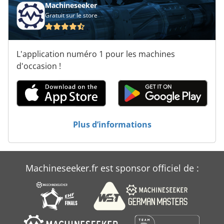
Machine De Fabrication
Machineseeker
Gratuit sur le store
Machine De Finition
Machine De Menuiserie
L'application numéro 1 pour les machines
Pièces De Machine À Laver
d'occasion !
Pièces Détachées De
Véhicule De Travail
Plus d’informations
Équipement De Bar
Machineseeker.fr est sponsor officiel de :