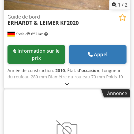
1
/
2
Guide de bord
ERHARDT & LEIMER
KF2020
Krefeld
652 km
Information sur le
Appel
prix
Année de construction:
2010
, État:
d'occasion
, Longueur
du rouleau 280 mm Diamètre du rouleau 70 mm Poids 10
kg 1 paire de guides de convoyeur de marchandises
usagées, Dsdpfsw Tdvbjx Akxjkr Pneumatique type KF 2020
Annonce
Version gauche + droite, Le prix se réfère à 1 paire
chacune