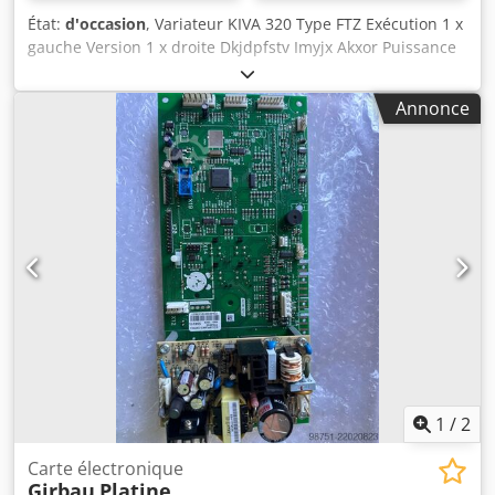
État:
d'occasion
, Variateur KIVA 320 Type FTZ Exécution 1 x
gauche Version 1 x droite Dkjdpfstv Imyjx Akxor Puissance
nécessaire 5,5 kW Poids env. 200 kg Encombrement env.
0,5 x 0,5 x0,5 m 2 réducteurs de rechange pour KÜSTERS-
Annonce
Jigger , type 268.10 Version 1 x gauche + 1 x droite
1
/
2
Carte électronique
Girbau
Platine