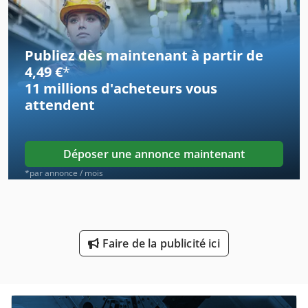
Comptoir De Vente
Dispositif De Commande
Publiez dès maintenant à partir de
Dispositif De Conduite
4,49 €
*
11 millions d'acheteurs
vous
Dispositif De Fixation
attendent
Dispositif De Réglage
Dispositif De Tournage
Déposer une annonce maintenant
En Voiture
*par annonce / mois
Equipements D’atelier
Ex Centre De Presse
Faire de la publicité ici
Lame De Rechange
Levage De Matériel