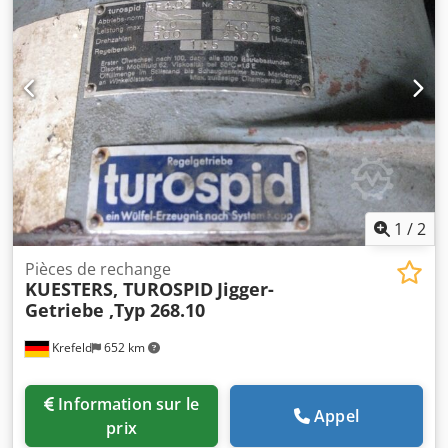
pièces disponibles au total,
1
/
2
Pièces de rechange
KUESTERS, TUROSPID
Jigger-
Getriebe ,Typ 268.10
Krefeld
652 km
Information sur le
Appel
prix