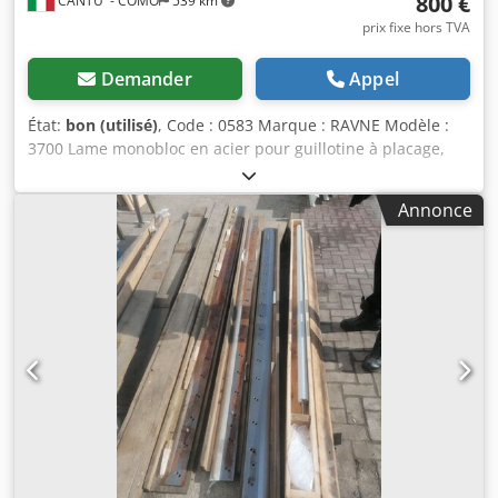
800 €
CANTU' - COMO
539 km
prix fixe hors TVA
Demander
Appel
État:
bon (utilisé)
, Code : 0583 Marque : RAVNE Modèle :
3700 Lame monobloc en acier pour guillotine à placage,
longueur : 3 600 mm Longueur : 3 700 mm Hauteur :
110 mm Credpfxsd Im I Re Aagef Épaisseur : 12 mm
Annonce