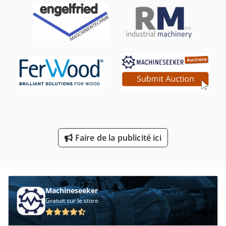
Machines De Nettoyage
Machines De Taillage
Piece De Rechange
Pièces De Machine À Laver
Pièces De Rechange
Pièces Détachées De
Production De Matériaux De Construction
Faire de la publicité ici
Transporteur De Pièces De Rechange
Équipement De Placage
Machineseeker
Gratuit sur le store