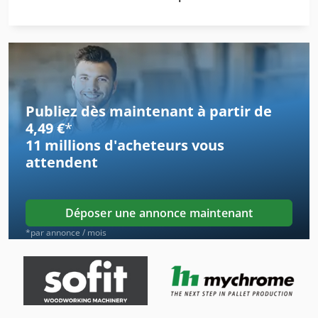
Liste De Pièces De Rechange
Machine De Découpage De Placage
Machine De Fabrication
Publiez dès maintenant à partir de
Machine De Finition
4,49 €
*
11 millions d'acheteurs
vous
Machine De Laminage
attendent
Machine De Menuiserie
Machine De Nettoyage De Partie
Déposer une annonce maintenant
Machine De Parquet
*par annonce / mois
Machine De Perçage Automatique
Machine De Placage