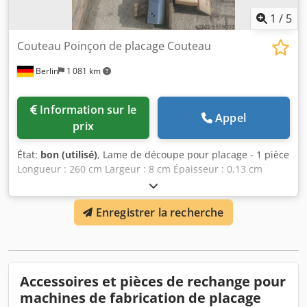
1
/
5
Couteau Poinçon de placage Couteau
Berlin
1 081 km
Information sur le
Appel
prix
État:
bon (utilisé)
, Lame de découpe pour placage - 1 pièce
Longueur : 260 cm Largeur : 8 cm Épaisseur : 0,13 cm
Crsdpfx Aaegm E Rhegof - 1 pièce Longueur : 260 cm
Largeur : 9 cm Épaisseur : 0,13 cm
Enregistrer la recherche
Accessoires et pièces de rechange pour
machines de fabrication de placage