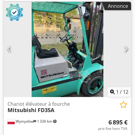
maniable et en parfait état de fonctionnement.
Annonce
Chsdpfxezlhdfs Airea
1
/
12
Chariot élévateur à fourche
Mitsubishi
FD35A
6 895 €
Wymysłów
1 336 km
prix fixe hors TVA