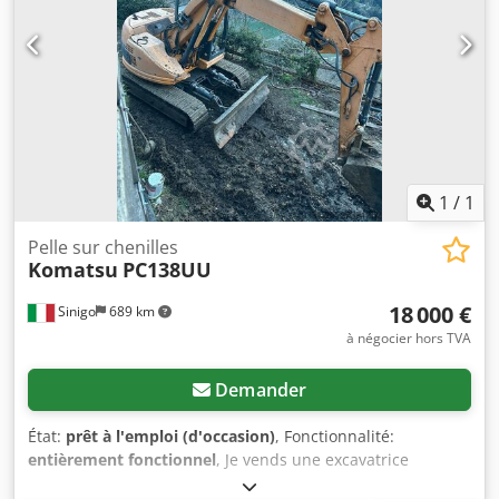
1
/
1
Pelle sur chenilles
Komatsu
PC138UU
18 000 €
Sinigo
689 km
à négocier hors TVA
Demander
État:
prêt à l'emploi (d'occasion)
, Fonctionnalité:
entièrement fonctionnel
, Je vends une excavatrice
Komatsu d'occasion, mais en bon état. Elle est très