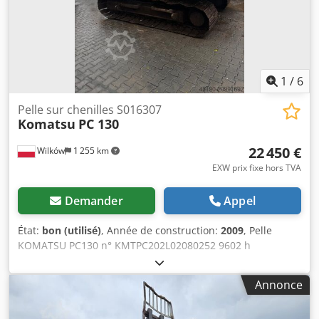
1
/
6
Pelle sur chenilles S016307
Komatsu
PC 130
22 450 €
Wilków
1 255 km
EXW prix fixe hors TVA
Demander
Appel
État:
bon (utilisé)
, Année de construction:
2009
, Pelle
KOMATSU PC130 n° KMTPC202L02080252 9602 h
Chodpsyax Avsfx Airsa gamme de puissance : 72,1 kW
année 2009 numéro de série : 80252 - pelle vendue sans
Annonce
godet