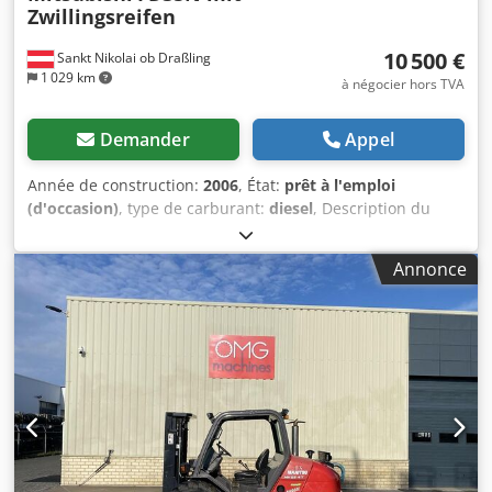
Zwillingsreifen
10 500 €
Sankt Nikolai ob Draßling
1 029 km
à négocier hors TVA
Demander
Appel
Année de construction:
2006
, État:
prêt à l'emploi
(d'occasion)
, type de carburant:
diesel
, Description du
véhicule Chariot élévateur diesel MITSUBISHI FD35N Année
de fabrication : 2006 Compteur : 13 347 heures Capacité
Annonce
de levage : 3,5 tonnes Hauteur hors tout : 2,45 mètres
Chjdpfei Dnqkex Airsa Hauteur de levage : 3,70 mètres
Moteur Mitsubishi : 42,3 kW - Mât à visibilité dégagée -
Porte-fourches large - Pneus jumelés - Déplacement latéral
- Éclairage - Peinture d’origine - Prêt à l’emploi Prix de
vente : 10 500 € HT Livraison possible à prix avantageux !!