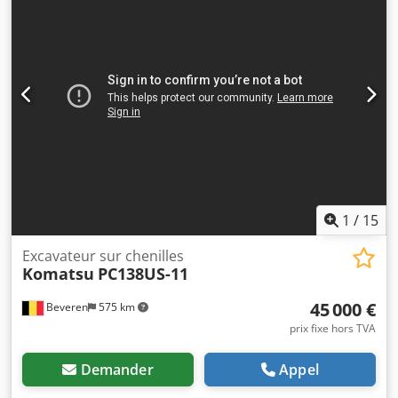
Immatriculation néerlandaise - Chariot élévateur 4x4 en
très bon état - Reprise et transport possibles - Contrôle de
sécurité possible
1
/
15
Excavateur sur chenilles
Komatsu
PC138US-11
45 000 €
Beveren
575 km
prix fixe hors TVA
Demander
Appel