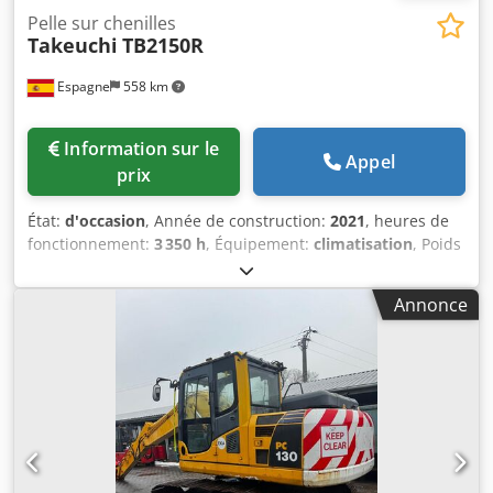
Pelle sur chenilles
Takeuchi
TB2150R
Espagne
558 km
Information sur le
Appel
prix
État:
d'occasion
, Année de construction:
2021
, heures de
fonctionnement:
3 350 h
, Équipement:
climatisation
, Poids
à vide: 16.000 kg Cjdpfx Aozi Eb Aeireha Dimensions
(LxlxH): 777 x 249 x 296 cm Type de moteur: Deutz DEUTZ
Annonce
TCD 3.6L4