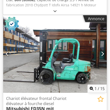
fabrication 2010 Chjdpstt T Idofx Airsa 14921 h Moteur
diesel Isuzu Entièrement opérationnel J'ai 2 pièces
Annonce
1
/
15
Chariot élévateur frontal Chariot
élévateur à fourche diesel
Mitsubishi
FD35N mit