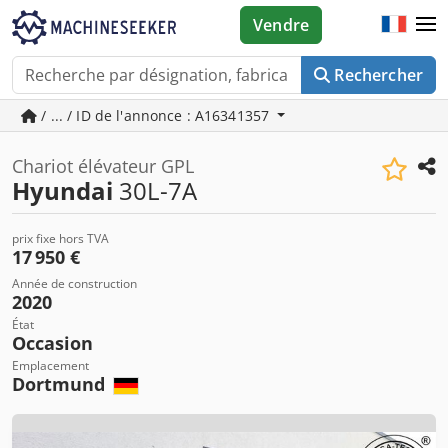
Vendre
Rechercher
/ ... / ID de l'annonce : A16341357
Chariot élévateur GPL
Hyundai
30L-7A
prix fixe hors TVA
17 950 €
Année de construction
2020
État
Occasion
Emplacement
Dortmund