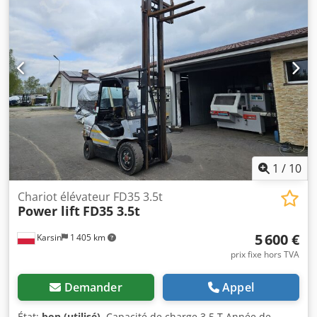
1
/
10
Chariot élévateur FD35 3.5t
Power lift
FD35 3.5t
5 600 €
Karsin
1 405 km
prix fixe hors TVA
Demander
Appel
État:
bon (utilisé)
, Capacité de charge 3,5 T Année de