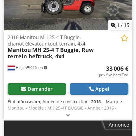
1
/
15
2016 Manitou MH 25-4 T Buggie,
chariot élévateur tout-terrain, 4x4
Manitou
MH 25-4 T Buggie, Ruw
terrein heftruck, 4x4
33 006 €
Heijen
666 km
prix fixe hors TVA
Demander
Appel
État:
d'occasion
, Année de construction:
2016
, - Marque :
Manitou - Modèle : MH 25-4T BUGGIE - Année : 2016 -
Heures : 2544 - Moteur : Kubota diesel - Transmission : 4x4
- Capacité de levage : 2500 kg - Hauteur de levée : 370 cm -
Annonce
Hauteur de passage : 200 cm - Déplacement latéral - Phare
de travail Cjdpfxex H Ayao Aireha - Éclairage routier -