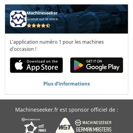
données sans garantie.* Plus d’offres sur notre site
internet. La description et les données fournies ne
constituent pas une garantie et ne sont pas contractuelles.
Machineseeker
Seul le contrat de vente conclu chez le concessionnaire fait
Gratuit sur le store
foi. Sous réserve d’erreurs et de vente préalable !; Flèche
réglable Chodpovicudjfx Airea
L'application numéro 1 pour les machines
d'occasion !
Plus d’informations
Machineseeker.fr est sponsor officiel de :