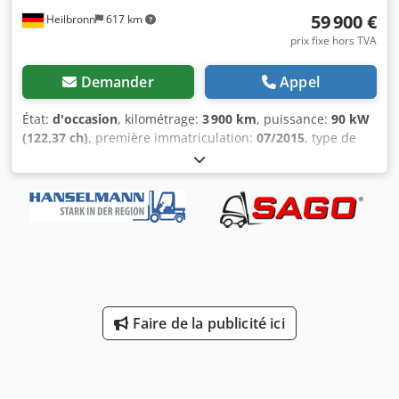
59 900 €
Heilbronn
617 km
prix fixe hors TVA
Demander
Appel
État:
d'occasion
, kilométrage:
3 900 km
, puissance:
90 kW
(122,37 ch)
, première immatriculation:
07/2015
, type de
carburant:
diesel
, poids total:
14 900 kg
, couleur:
jaune
,
type d'engrenage:
mécanique
, suspension:
autre
, heures
de fonctionnement:
3 900 h
, Équipement:
chenilles en
caoutchouc
, 1ère main, diesel, année de construction
2015, 3 900 heures d’utilisation, 90 kW, flèche réglable,
chenilles en caoutchouc, lame bull, godet d’excavation,
état impeccable, immédiatement opérationnel. 1ère main.
Poids opérationnel 13 800 kg, poids total autorisé 14 900
kg. POUR NOUS, L’ÉTAT ET LE SENTIMENT SONT
Faire de la publicité ici
DÉTERMINANTS, LE PRIX PASSE AU SECOND PLAN. Pour
toute question, M. Faller est à votre disposition au numéro
indiqué. //*REPRISE, ÉCHANGE OU FINANCEMENT DE
VOTRE VÉHICULE POSSIBLE ! Toutes les informations sont