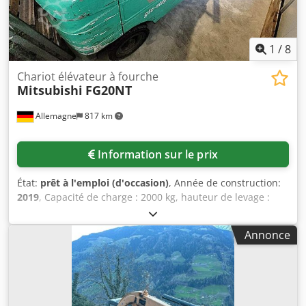
1
/
8
Chariot élévateur à fourche
Mitsubishi
FG20NT
Allemagne
817 km
Information sur le prix
État:
prêt à l'emploi (d'occasion)
, Année de construction:
2019
, Capacité de charge : 2000 kg, hauteur de levage :
4000 mm, longueur de fourche : 1220 mm, puissance : 41
kW, carburant : gaz, dimensions de la machine X/Y :
Annonce
environ 2350 mm/1000 mm, heures de fonctionnement :
1793 h. Avec fixation Bolzoni Shifter 5BSS200F, modèle de
mât : 5F20C40, hauteur de la tour : 2500 mm.
Documentation disponible. Une inspection sur place est
possible. Cedov Ip Sgspfx Airoha