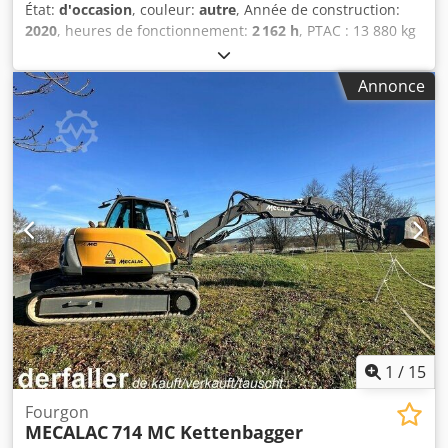
État:
d'occasion
, couleur:
autre
, Année de construction:
2020
, heures de fonctionnement:
2 162 h
, PTAC : 13 880 kg
Marquage CE : oui Numéro de série : KMTPC261JLUF51899
Machines à vendre ! Consultez notre site internet pour
Annonce
découvrir une large gamme de machines prêtes à l'achat.
Nous disposons de plus d'options que celles visibles en
ligne, n'hésitez donc pas à nous appeler ou à nous écrire à
tout moment. Toutes nos machines sont entièrement
entretenues et vérifiées pour leur fiabilité. Besoin de
photos ? Contactez-nous, nous vous les enverrons
rapidement. Cjdpfx Aioy R A Hujreha Nous vous assistons
en néerlandais, anglais, français, allemand, espagnol et
russe. Découvrez notre vaste gamme de machines fiables.
1
/
15
Fourgon
MECALAC
714 MC Kettenbagger