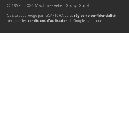
© 1999 - 2026 Machineseeker Group GmbH
Ce site est protégé par reCAPTCHA et les
règles de confidentialité
ainsi que les
conditions d'utilisation
de Google s'appliquent.