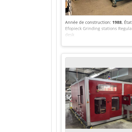
Année de construction:
1988
, Éta
Efopieck Grinding stations Regulat
desk