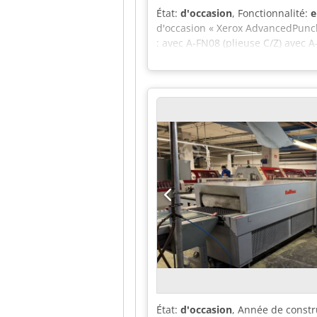
État:
d'occasion
, Fonctionnalité:
e
d'occasion « Xerox AdvancedPunch
: avec A-FN08 (plieuse C/Z) avec A
s'agit d'un appareil d'occasion qu
fonctionnement de l'appareil a ét
d'ouverture. Veuillez prendre ren
entier sont possibles sur demande
intention. Pour plus d'informati
État:
d'occasion
, Année de constr