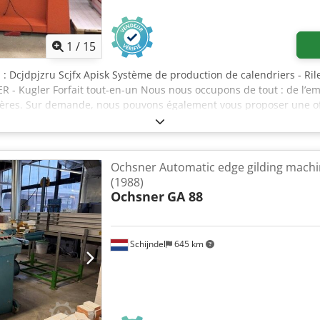
1
/
15
 : Dcjdpjzru Scjfx Apisk Système de production de calendriers - Rile
 - Kugler Forfait tout-en-un Nous nous occupons de tout : de l’em
ières. Sur demande, nous pouvons également vous proposer une off
 une machine d’occasion et bénéficiez d’un double avantage : pré
ventuelles traces d’usure, vous recevrez un produit de qualité à un
Ochsner Automatic edge gilding mach
(1988)
Ochsner
GA 88
Schijndel
645 km