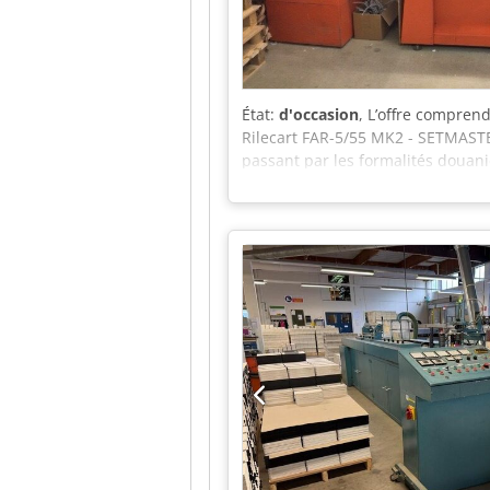
État:
d'occasion
, L’offre comprend
Rilecart FAR-5/55 MK2 - SETMASTER
passant par les formalités douan
Durable et économique Optez pour
réalisez des économies. Malgré d’é