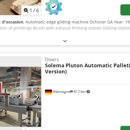
1
/
6
t:
d'occasion
, Automatic edge gilding machine Ochsner GA Year: 19
ion of grindings Brush with exhaust Priming station Gilding station
Divers
Solema
Pluton Automatic Palleti
Version)
Allemagne
817 km