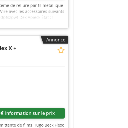
tème de reliure par fil métallique
ire avec les accessoires suivants
dpfszpwt Dex Apieck État : Il
yures ou jaunissements). Le bon
pareil pendant nos heures
me et une expédition dans le monde
Annonce
era enregistré en vidéo à votre
lex X +
Information sur le prix
mittente de films Hugo Beck Flexo