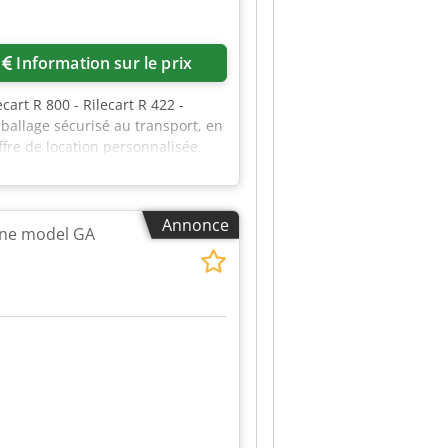
Information sur le prix
cart R 800 - Rilecart R 422 -
ballage sécurisé au transport, en
re de location personnalisée.
servez l’environnement et
 prix attractif.
Annonce
ine model GA