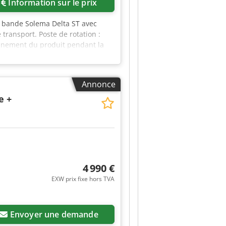
Information sur le prix
à bande Solema Delta ST avec
transport. Poste de rotation :
onnement du produit pendant la
e palettes : plateforme à surface
ur une décharge stable des
tion des types et des dimensions
Annonce
ur une palette vide ou à des
duits non conformes : cellules de
e +
éviter les erreurs de comptage et
nuel possible. Système de
auvegarde et la récupération des
s de production peuvent être
 à chaîne motorisé (la longueur
a palette.
4 990 €
EXW prix fixe hors TVA
Envoyer une demande