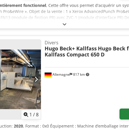
ntièrement fonctionnel
, Cette offre vous permet d'acquérir un sys
 Pro&eWire ». Objet de la vente : 1 x Xerox AdvancedPunch Pro&eW
-FN13 (module de finition PR) avec ZVC-1 (module d'interface PR) De
i peut présenter, selon les cas, des traces d'utilisation (petites ra
é testé Emballage et expédition : Vous pouvez venir examiner l'ap
dez-vous à cet effet ! Un emballage résistant au transport mariti
 ! Avant l'expédition ou l'enlèvement, un test de fonctionnement s
Divers
ons, vous pouvez bien sûr nous contacter personnellement.
Hugo Beck+ Kallfass
Hugo Beck f
Kallfass Compact 650 D
Allemagne
817 km
1
/
8
uction:
2020
, Format : 0x0 Équipement : Machine d’emballage inter