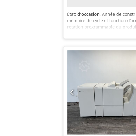
État:
d'occasion
, Année de constr
mémoire de cycle et fonction d’ac
rotation programmable du produit
rotation. Contrôle par servomoteu
à rouleaux, compatible avec tous
palettes complètes. Chargeur de pa
de palettes. Conception compacte
couches définies. Cales coupées à
contrôle de la hauteur de la pile
l’instabilité de la pile. Empêche
contrôle : interface utilisateur 
données de production. Changeme
chargées pendant que la machine 
correspond à une palette). Haute