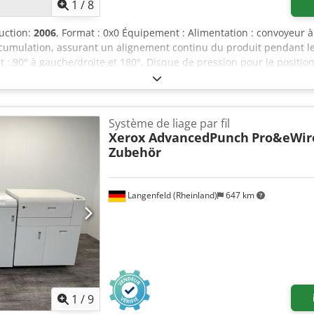
1
/
8
uction:
2006
, Format : 0x0 Équipement : Alimentation : convoyeur 
cumulation, assurant un alignement continu du produit pendant le 
 : 90° à gauche/droite et 180°. Disque de pression pour le positi
r avec fonction de création d’espace entre les produits. Élévateur d
 les types de palettes standard. Convoyeur à rouleaux motorisé po
lettes automatique : capacité : 6 palettes. Flexibilité dans la ges
. Alimentateur de cales automatique : programmable : placement s
Système de liage par fil
 plat, sans plis. Dcedpfozpzw Hsx Apijk Système d’éjection des pro
Xerox AdvancedPunch
Pro&eWir
 intégrées. Les piles non conformes sont détectées et éjectées pour 
Zubehör
 un empilement incorrect avant la palettisation. Fonctionnement ma
à écran tactile basée sur Windows. Mémoire de programme pour la s
nt de format automatique via servomoteurs. De nouvelles donnée
Langenfeld (Rheinland)
647 km
est en marche. Système de déchargement des palettes : convoyeur
ur de déchargement : environ 130 mm au-dessus de la hauteur de l
1
/
9