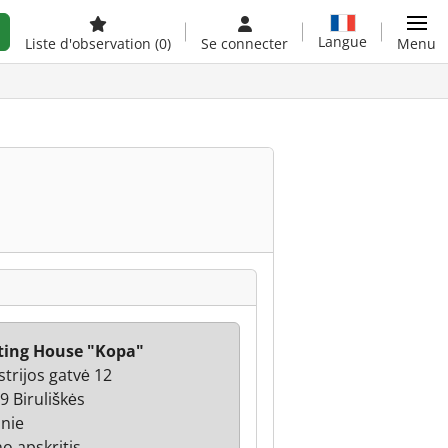
Langue
Liste d'observation
(0)
Se connecter
Menu
ting House "Kopa"
strijos gatvė 12
9 Biruliškės
anie
o apskritis