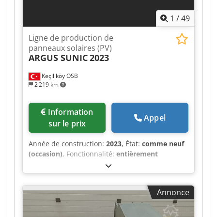
1
/
49
Ligne de production de
panneaux solaires (PV)
ARGUS SUNIC
2023
Keçiliköy OSB
2 219 km
Information
Appel
sur le prix
Année de construction:
2023
, État:
comme neuf
(occasion)
, Fonctionnalité:
entièrement
fonctionnel
, Nous proposons cette ligne de
production NEUVE de PANNEAUX/MODULES
PHOTOVOLTAÏQUES (PV), construite en 2023. Il
Annonce
s'agit d'une usine de fabrication de panneaux
solaires à vendre, capable de traiter à la fois les
cellules solaires PERC et TOPCon et de produire