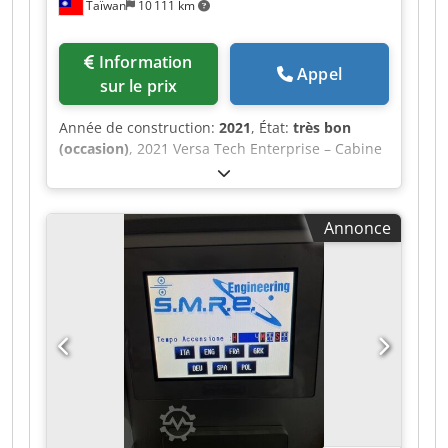
Taïwan
10 111 km
Information
Appel
sur le prix
Année de construction:
2021
, État:
très bon
(occasion)
, 2021 Versa Tech Enterprise – Cabine
de soudure insonorisée / Enceinte de soudure
acoustique Composé de : 1. Première enceinte :
3 cabines de soudure/assemblage insonorisées
Annonce
à double porte. Dimensions : 2 x L 3 000 x
P 4 000 x H 2 700 mm et L 4 000 x P 4 000 x
H 2 700 mm, avec unité d’extraction Donaldson
Torit. Dimensions : L 1 399 x P 1 284 mm. 2.
Deuxième enceinte : 2 cabines d’assemblage
insonorisées. Dimensions : L 4 800 x P 4 000 x
H 2 700 mm et L 2 800 x P 4 000 x H 2 700 mm,
avec unité d’extraction Donaldson Torit.
Dimensions : L 1 399 x P 1 284 mm. 3. Troisième
enceinte : 2 cabines de soudure/assemblage
insonorisées. Dimensions : L 2 500 x P 2 500 x