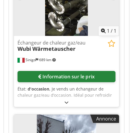
1
/
1
Échangeur de chaleur gaz/eau
Wubi
Wärmetauscher
Sinigo
689 km
Information sur le prix
État:
d'occasion
, Je vends un échangeur de
chaleur gaz/eau d’occasion. Idéal pour refroidir
le gaz de bois ou d’autres gaz. Entièrement en
acier inoxydable. Crodpszlhfcsfx Aguof
Annonce