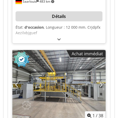
Saarlouis
483 km
Détails
État:
d'occasion
, Longueur : 12 000 mm. Crjdpfx
Aezilxbjguef
Achat immédiat
1
/
38