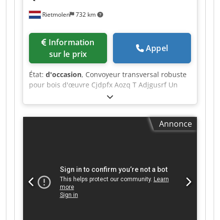
Rietmolen
732 km
Information
Appel
sur le prix
État:
d'occasion
, Convoyeur transversal robuste
pour bois d'œuvre Cjdpfx Aozq T Adjgusrf Un
convoyeur transversal extrêmement robuste
pour troncs d'arbres, provenant d'une scierie
professionnelle, est à vendre. Équipement :
Annonce
Conception industrielle robuste Convoyage à
double chaîne Courte distance de convoyage
Transport rapide et fiable du bois d'œuvre vers
le chariot à troncs Structure en acier massive et
durable Disponible immédiatement L'installation
est en bon état de fonctionnement et peut être
inspectée sur place, sur rendez-vous. Veuillez
nous soumettre une offre juste et réaliste.