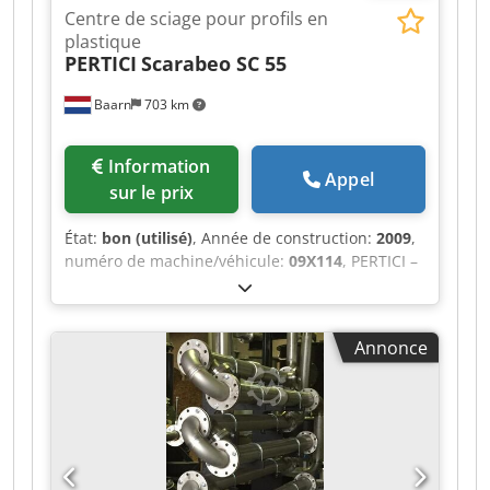
Centre de sciage pour profils en
plastique
PERTICI
Scarabeo SC 55
Baarn
703 km
Information
Appel
sur le prix
État:
bon (utilisé)
, Année de construction:
2009
,
numéro de machine/véhicule:
09X114
, PERTICI –
Centre de découpe pour profilés en plastique
Scarabeo SC 55. Sans système d’aspiration.
Crjdpfx Aezlym Eogusf
Annonce