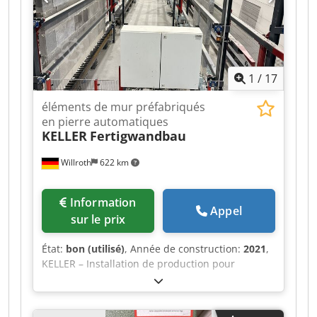
1
/
17
éléments de mur préfabriqués
en pierre automatiques
KELLER
Fertigwandbau
Willroth
622 km
Information
Appel
sur le prix
État:
bon (utilisé)
, Année de construction:
2021
,
KELLER – Installation de production pour
éléments de murs préfabriqués Installation de
production entièrement automatisée pour la
fabrication d’éléments de murs préfabriqués en