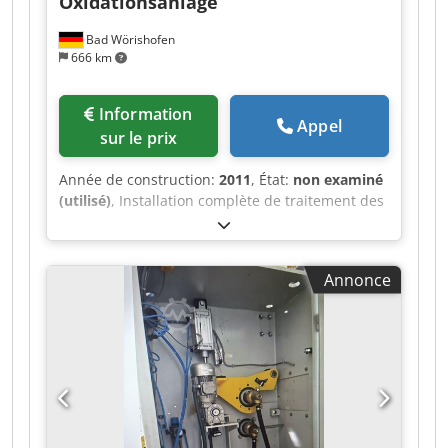
Oxidationsanlage
Bad Wörishofen
666 km
Information
Appel
sur le prix
Année de construction:
2011
, État:
non examiné
(utilisé)
, Installation complète de traitement des
gaz et d’oxydation catalytique avec récupération
de chaleur – Année de construction : 2011 Pour
le compte d’un client, nous proposons à la vente
Annonce
une installation industrielle de haute qualité
pour le traitement des gaz et l’oxydation
catalytique. Cette installation a été initialement
conçue et construite pour le traitement de flux
de gaz contenant du méthane, du sulfure
d’hydrogène et des hydrocarbures provenant
d’une application géothermique. Elle est encore
entièrement montée et peut être visitée sur