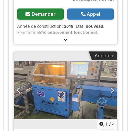
premier jour. _____ Il ne s’agit pas uniquement
d’une machine d’occasion ; elle est livrée sous la
Demander
Appel
forme d’un équipement industriel complet avec
des pièces de rechange stratégiques incluses, ce
Année de construction:
2018
, État:
nouveau
,
qui réduit les coûts d’entretien et garantit une
Fonctionnalité:
entièrement fonctionnel
,
mise en service rapide.
numéro de machine/véhicule:
218224
, Machine
d’essai d’abrasion de la marque ABREX. Crsdjzlz
Rrjpfx Agujf La machine est neuve et a été
Annonce
achetée il y a quelques années. Nombre
d’heures de fonctionnement : 0 heure, car nous
n’avons plus besoin de cette machine.
Conditions de livraison : enlèvement sur place à
Königsbach-Stein.
1
/
4