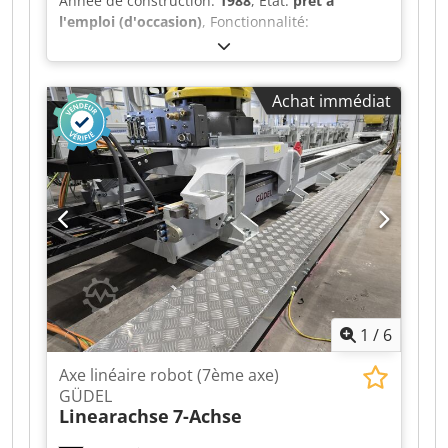
Année de construction:
1988
, État:
prêt à
l'emploi (d'occasion)
, Fonctionnalité:
entièrement fonctionnel
, numéro de
machine/véhicule:
M8298
, Scie à ruban, scie à
lame pour matériaux tendres. La machine a une
Achat immédiat
portée de 1260 mm. Cjdpfx Agozivv Deuerf
Longueur de coupe : environ 2300 mm. Hauteur
de coupe : environ 900 mm.
1
/
6
Axe linéaire robot (7ème axe)
GÜDEL
Linearachse
7-Achse