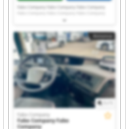
Fabo Company Fabo Company Fabo Company
Fabo Company Fabo Company Fabo Company
Fabo Company Fabo Company Fabo Company
Fabo Company Fabo Company Fabo Company
Fabo Company Fabo Company Fabo Company
Annonce
Fabo Company Fabo Company Fabo Company
Fabo Company Fabo Company
1
/
1
Fabo Company
Fabo Company
Fabo
Company