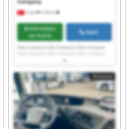
Company
Turquie
2 246 km
Information
Appel
sur le prix
Fabo Company Fabo Company Fabo Company
Fabo Company Fabo Company Fabo Company
Fabo Company Fabo Company Fabo Company
Fabo Company Fabo Company Fabo Company
Fabo Company Fabo Company Fabo Company
Annonce
Fabo Company Fabo Company Fabo Company
Fabo Company Fabo Company