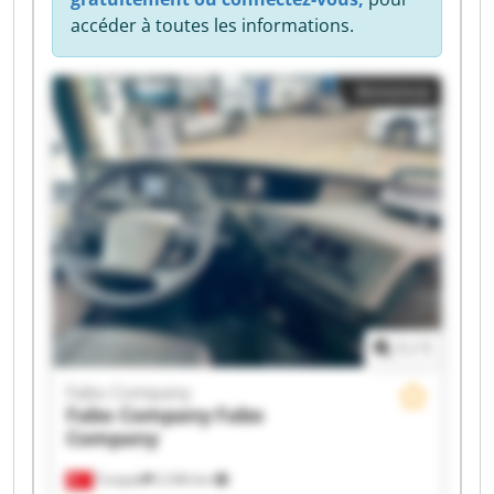
accéder à toutes les informations.
Annonce
1
/
1
Fabo Company
Fabo Company
Fabo
Company
Turquie
2 246 km