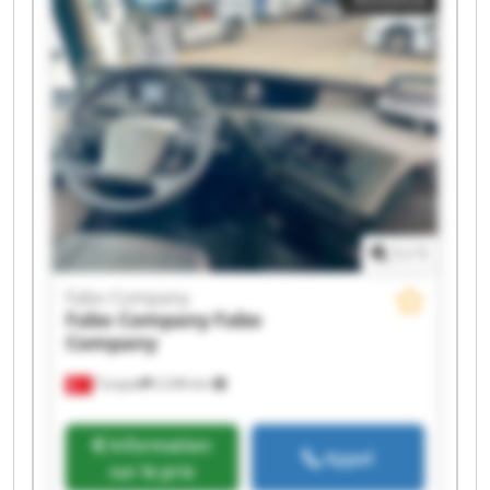
Fabo Company Fabo Company Fabo Company
Fabo Company Fabo Company
1
/
1
Fabo Company
Fabo Company
Fabo
Company
Turquie
2 246 km
Information
Appel
sur le prix