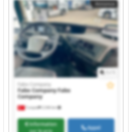
Annonce
Fabo Company Fabo Company Fabo Company
Fabo Company Fabo Company
1
/
1
Fabo Company
Fabo Company
Fabo
Company
Turquie
2 246 km
Information
Appel
sur le prix