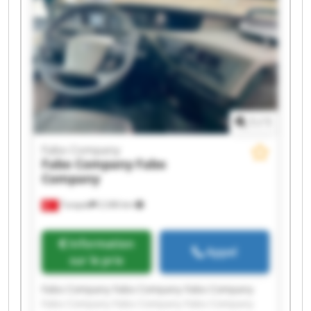
1
/
1
Fabo Company
Fabo Company
Fabo
Company
Turquie
2 246 km
Information
Appel
sur le prix
Fabo Company Fabo Company Fabo Company
Fabo Company Fabo Company Fabo Company