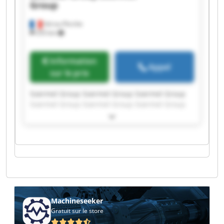
Group
Val-au-Perche
255 km
Information
Appel
sur le prix
Soermel Group Soermel Group Soermel Group
Soermel Group Soermel Group Soermel Group
Soermel Group Soermel Group Soermel Group
Soermel Group Soermel Group Soermel Group
Soermel Group Soermel Group Soermel Group
Soermel Group Soermel Group Soermel Group
Soermel Group Soermel Group
Machineseeker
Gratuit sur le store