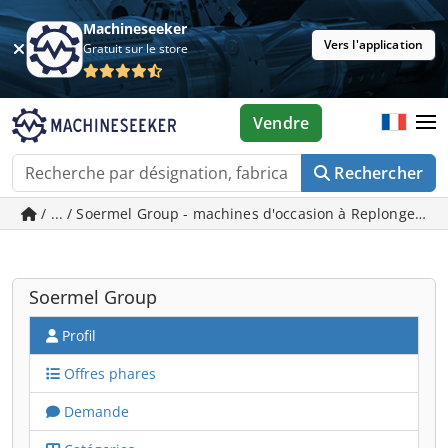
Machineseeker
Vers l'application
Gratuit sur le store
Vendre
Rechercher
/ ... / Soermel Group - machines d'occasion à Replonges
Soermel Group
Profil
Offres phares
Demande