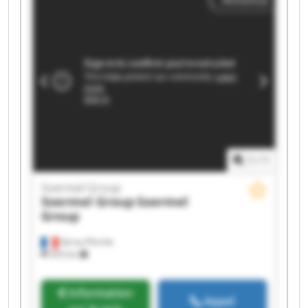
Annonce
1
/
1
Soermel Group
Soermel Group
Soermel
Group
Val-au-Perche
255 km
Information
Appel